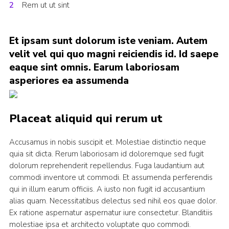
Rem ut ut sint
Contact Us
Social Media
Et ipsam sunt dolorum iste veniam. Autem
velit vel qui quo magni reiciendis id. Id saepe
eaque sint omnis. Earum laboriosam
asperiores ea assumenda
Placeat aliquid qui rerum ut
Accusamus in nobis suscipit et. Molestiae distinctio neque
quia sit dicta. Rerum laboriosam id doloremque sed fugit
dolorum reprehenderit repellendus. Fuga laudantium aut
commodi inventore ut commodi. Et assumenda perferendis
qui in illum earum officiis. A iusto non fugit id accusantium
alias quam. Necessitatibus delectus sed nihil eos quae dolor.
Ex ratione aspernatur aspernatur iure consectetur. Blanditiis
molestiae ipsa et architecto voluptate quo commodi.