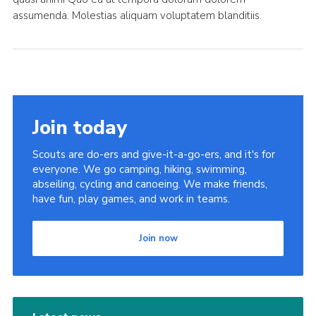
assumenda. Molestias aliquam voluptatem blanditiis.
Join today
Scouts are do-ers and give-it-a-go-ers, and it's for
everyone. We go camping, hiking, swimming,
abseiling, cycling and canoeing. We make friends,
have fun, play games, and work in teams.
Join now