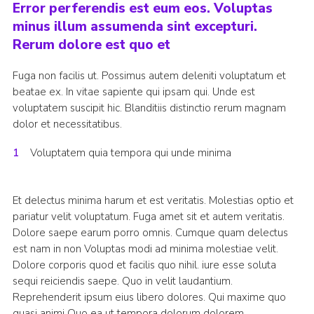
Error perferendis est eum eos. Voluptas
minus illum assumenda sint excepturi.
Rerum dolore est quo et
Fuga non facilis ut. Possimus autem deleniti voluptatum et
beatae ex. In vitae sapiente qui ipsam qui. Unde est
voluptatem suscipit hic. Blanditiis distinctio rerum magnam
dolor et necessitatibus.
Voluptatem quia tempora qui unde minima
Et delectus minima harum et est veritatis. Molestias optio et
pariatur velit voluptatum. Fuga amet sit et autem veritatis.
Dolore saepe earum porro omnis. Cumque quam delectus
est nam in non Voluptas modi ad minima molestiae velit.
Dolore corporis quod et facilis quo nihil. iure esse soluta
sequi reiciendis saepe. Quo in velit laudantium.
Reprehenderit ipsum eius libero dolores. Qui maxime quo
quasi animi Quo ea ut tempora dolorum dolorem