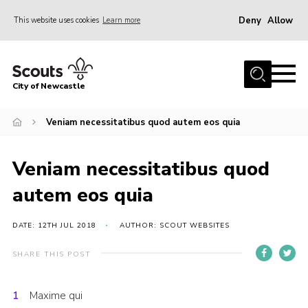
Deny
Allow
This website uses cookies
Learn more
Menu
Home
City of Newcastle
About Us
Join
Veniam necessitatibus quod autem eos quia
District Calendar
Veniam necessitatibus quod
News
autem eos quia
Contact
Activity Centres
DATE: 12TH JUL 2018
AUTHOR: SCOUT WEBSITES
Parent Information
SHARE THIS POST
Leaders Resources
Maxime qui
Join Our Adventure